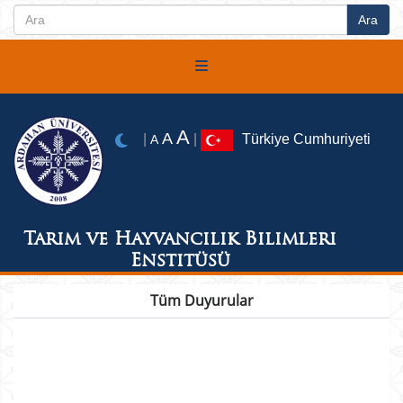
A
A
|
|
Türkiye Cumhuriyeti
A
Tarım ve Hayvancılık Bilimleri
Enstitüsü
Tüm Duyurular